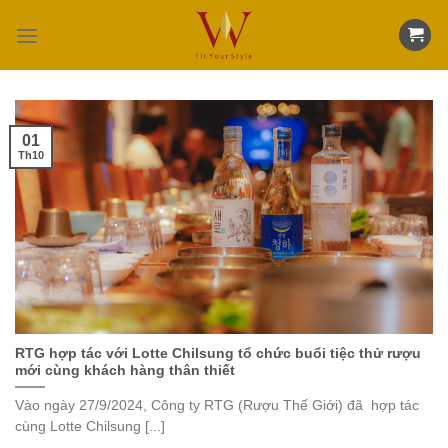
Skip
to
content
01
Th10
RTG hợp tác với Lotte Chilsung tổ chức buổi tiệc thử rượu
mới cùng khách hàng thân thiết
Vào ngày 27/9/2024, Công ty RTG (Rượu Thế Giới) đã hợp tác
cùng Lotte Chilsung [...]