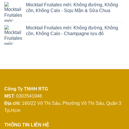
Mocktail Fruitales mới: Không đường, Không
cồn, Không Calo - Soju Mận & Sữa Chua
Mocktail Fruitales mới: Không đường, Không
cồn, Không Calo - Champagne lựu đỏ
Công Ty TNHH RTG
MST:
0303541946
Địa chỉ:
160/22 Võ Thị Sáu, Phường Võ Thị Sáu, Quận 3
Tp.Hcm
THÔNG TIN LIÊN HỆ