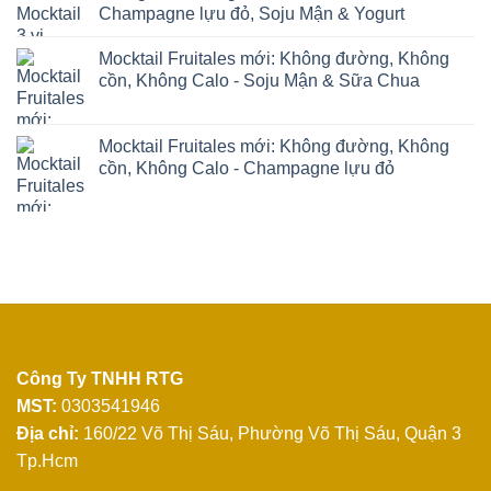
Champagne lựu đỏ, Soju Mận & Yogurt
Mocktail Fruitales mới: Không đường, Không
cồn, Không Calo - Soju Mận & Sữa Chua
Mocktail Fruitales mới: Không đường, Không
cồn, Không Calo - Champagne lựu đỏ
Công Ty TNHH RTG
MST:
0303541946
Địa chỉ:
160/22 Võ Thị Sáu, Phường Võ Thị Sáu, Quận 3
Tp.Hcm