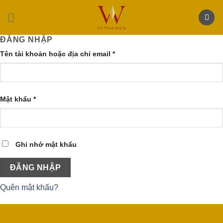
Skip
to
content
ĐĂNG NHẬP
Tên tài khoản hoặc địa chỉ email
*
Mật khẩu
*
Ghi nhớ mật khẩu
ĐĂNG NHẬP
Quên mật khẩu?