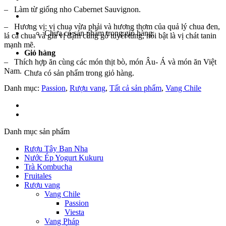
–
Làm từ giống nho Cabernet Sauvignon.
–
Hương vị: vị chua vừa phải và hương thơm của quả lý chua đen,
Chưa có sản phẩm trong giỏ hàng.
lá cà chua và gia vị đậm cùng gỗ tuyết tùng, nổi bật là vị chát tanin
mạnh mẽ.
Giỏ hàng
–
Thích hợp ăn cùng các món thịt bò, món Âu- Á và món ăn Việt
Nam.
Chưa có sản phẩm trong giỏ hàng.
Danh mục:
Passion
,
Rượu vang
,
Tất cả sản phẩm
,
Vang Chile
Danh mục sản phẩm
Rượu Tây Ban Nha
Nước Ép Yogurt Kukuru
Trà Kombucha
Fruitales
Rượu vang
Vang Chile
Passion
Viesta
Vang Pháp