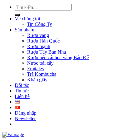
Tìm
kiếm:
Về chúng tôi
Tin Công Ty
Sản phẩm
Rượu vang
Rượu Hàn Quốc
Rượu mạnh
Rượu Tây Ban Nha
Rượu nếp cái hoa vàng Bảo Đế
Nước trái cây
Fruitales
Trà Kombucha
Khăn giấy
Đối tác
Tin tức
Liên hệ
Đăng nhập
Newsletter