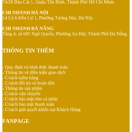
74/28 Bàu Cát 1, Quận Tân Bình, Thành Phố Hồ Chí Minh.
CHI NHÁNH HÀ NỘI
14 Lô 6 Đền Lừ 1, Phường Tương Mai, Hà Nội.
CHI NHÁNH ĐÀ NẴNG
Tầng 4, số 685 Ngô Quyền, Phường An Hải, Thành Phố Đà Nẵng.
THÔNG TIN THÊM
- Quy định và hình thức thanh toán
- Thông tin về điều kiện giao dịch
- C/sách kiểm hàng
- C/sách đổi trả và hoàn tiền
- Thông tin sản phẩm
- C/sách vận chuyển
- C/sách bảo mật t/tin cá nhân
- C/sách bảo mật thanh toán
- C/sách giải quyết khiếu nại Khách Hàng
FANPAGE