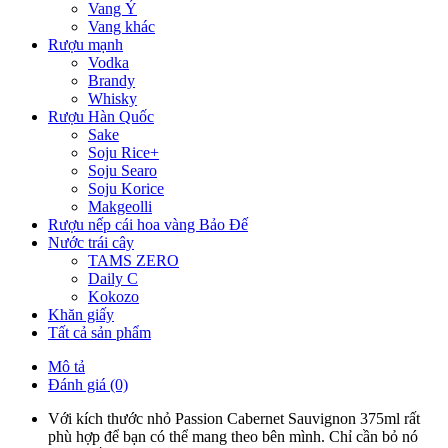
Vang Ý
Vang khác
Rượu mạnh
Vodka
Brandy
Whisky
Rượu Hàn Quốc
Sake
Soju Rice+
Soju Searo
Soju Korice
Makgeolli
Rượu nếp cái hoa vàng Bảo Đế
Nước trái cây
TAMS ZERO
Daily C
Kokozo
Khăn giấy
Tất cả sản phẩm
Mô tả
Đánh giá (0)
Với kích thước nhỏ Passion Cabernet Sauvignon 375ml rất
phù hợp để bạn có thể mang theo bên mình. Chỉ cần bỏ nó