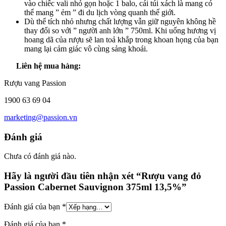
vào chiếc vali nhỏ gọn hoặc 1 balo, cái túi xách là mang có
thể mang ” ẻm ” đi du lịch vòng quanh thế giới.
Dù thể tích nhỏ nhưng chất lượng vẫn giữ nguyên không hề
thay đổi so với ” người anh lớn ” 750ml. Khi uống hương vị
hoang dã của rượu sẽ lan toả khắp trong khoan họng của bạn
mang lại cảm giác vô cùng sảng khoái.
Liên hệ mua hàng:
Rượu vang Passion
1900 63 69 04
marketing@passion.vn
Đánh giá
Chưa có đánh giá nào.
Hãy là người đầu tiên nhận xét “Rượu vang đỏ
Passion Cabernet Sauvignon 375ml 13,5%”
Đánh giá của bạn
*
Đánh giá của bạn
*