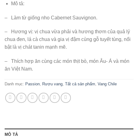
Mô tả:
–
Làm từ giống nho Cabernet Sauvignon.
–
Hương vị: vị chua vừa phải và hương thơm của quả lý
chua đen, lá cà chua và gia vị đậm cùng gỗ tuyết tùng, nổi
bật là vị chát tanin mạnh mẽ.
–
Thích hợp ăn cùng các món thịt bò, món Âu- Á và món
ăn Việt Nam.
Danh mục:
Passion
,
Rượu vang
,
Tất cả sản phẩm
,
Vang Chile
MÔ TẢ