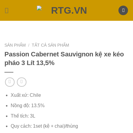
Skip
to
content
SẢN PHẨM
/
TẤT CẢ SẢN PHẨM
Passion Cabernet Sauvignon kệ xe kéo
pháo 3 Lít 13,5%
Xuất xứ: Chile
Nồng độ: 13.5%
Thể tích: 3L
Quy cách: 1set (kệ + chai)/thùng