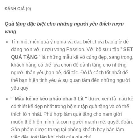
ĐÁNH GIÁ (0)
Quà tặng đặc biệt cho những người yêu thích rượu
vang.
Tìm một món quà ý nghĩa và đặc biệt chưa bao giờ dễ
dàng hơn với rượu vang Passion. Với bộ sưu tập ”
SET
QUÀ TẶNG
” là những mẫu kệ vô cùng đẹp, sang trọng,
khách hàng có thể lựa chọn để dành tặng cho những
người thân yêu,bạn bè, đối tác. Đó là cách tốt nhất để
thể bạn hiện tình yêu & sự quan tâm đến những người
yêu quý.
” Mẫu kệ xe kéo pháo chai 3 Lít “
được xem là mẫu kệ
có thiết kế đẹp nhất trong bộ sư tập quà tặng và có thể
thích lớn nhất. Phù hợp làm quà tặng cho nam giới
muốn thể hiện mình là con người mạnh mẽ, quyết đoán.
Sản phẩm được trưng tại phòng khách hay bàn làm
việc đều toát lên khí chất của gia chủ.