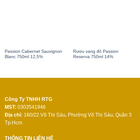
Passion Cabernet Sauvignon
Rượu vang đỏ Passion
Blanc 750ml 12,5%
Reserva 750ml 14%
Công Ty TNHH RTG
MST:
0303541946
Địa chỉ:
160/22 Võ Thị Sáu, Phường Võ Thị Sáu, Quận 3
Tp.Hcm
THÔNG TIN LIÊN HỆ