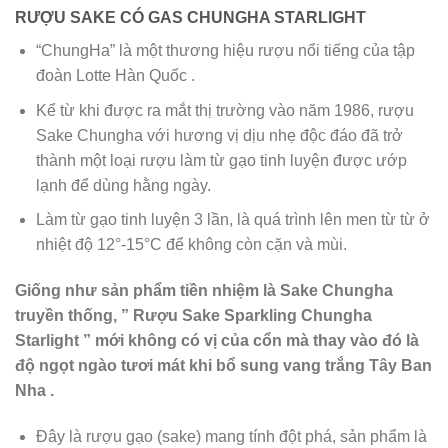
RƯỢU SAKE CÓ GAS CHUNGHA STARLIGHT
“ChungHa” là một thương hiệu rượu nổi tiếng của tập
đoàn Lotte Hàn Quốc .
Kể từ khi được ra mắt thị trường vào năm 1986, rượu
Sake Chungha với hương vị dịu nhẹ độc đáo đã trở
thành một loại rượu làm từ gạo tinh luyện được ướp
lạnh để dùng hằng ngày.
Làm từ gạo tinh luyện 3 lần, là quá trình lên men từ từ ở
nhiệt độ 12°-15°C để không còn cặn và mùi.
Giống như sản phẩm tiền nhiệm là Sake Chungha
truyền thống, ” Rượu Sake Sparkling Chungha
Starlight ” mới không có vị của cổn mà thay vào đó là
độ ngọt ngào tươi mát khi bổ sung vang trắng Tây Ban
Nha .
Đây là rượu gạo (sake) mang tính đột phá, sản phẩm là