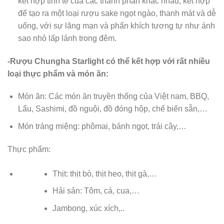
kết hợp tinh tế của các thành phần khác nhau, kết hợp
để tạo ra một loại rượu sake ngọt ngào, thanh mát và dễ
uống, với sự lãng mạn và phấn khích tương tự như ánh
sao nhỏ lấp lánh trong đêm.
-Rượu Chungha Starlight có thể kết hợp với rất nhiều
loại thực phẩm và món ăn:
Món ăn: Các món ăn truyền thống của Việt nam, BBQ,
Lẩu, Sashimi, đồ nguội, đồ đóng hộp, chế biến sẵn,…
Món tráng miệng: phômai, bánh ngọt, trái cây,…
Thực phẩm:
Thịt: thịt bò, thịt heo, thịt gà,…
Hải sản: Tôm, cá, cua,…
Jambong, xúc xích,..