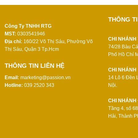
THÔNG T
Công Ty TNHH RTG
MST:
0303541946
CHI NHÁNH
Địa chỉ:
160/22 Võ Thị Sáu, Phường Võ
74/28 Bàu Cá
Thị Sáu, Quận 3 Tp.Hcm
Phố Hồ Chí M
THÔNG TIN LIÊN HỆ
CHI NHÁNH 
Email:
marketing@passion.vn
14 Lô 6 Đền 
Hotline:
039 2520 343
Nội.
CHI NHÁNH
Tầng 4, số 6
Hải, Thành P