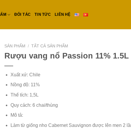
HẨM
ĐỐI TÁC
TIN TỨC
LIÊN HỆ
SẢN PHẨM
/
TẤT CẢ SẢN PHẨM
Rượu vang nổ Passion 11% 1.5L
Xuất xứ: Chile
Nồng độ: 11%
Thể tích: 1,5L
Quy cách: 6 chai/thùng
Mô tả:
Làm từ giống nho Cabernet Sauvignon được lên men 2 lầ