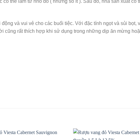
 thể làm từ nho đỏ ( nhưng số ít ). Sau đó, nhà sản xuất có th
động và vui vẻ cho các buổi tiệc. Với đặc tính ngọt và sủi bọt,
 cũng rất thích hợp khi sử dụng trong những dịp ăn mừng hoặc