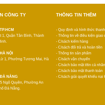
IN CÔNG TY
THÔNG TIN THÊM
 TP.HCM
- Quy định và hình thức thanh
t 1, Quận Tân Bình, Thành
- Thông tin về điều kiện giao 
inh.
- C/sách kiểm hàng
- C/sách đổi trả và hoàn tiền
HÀ NỘI
- Thông tin sản phẩm
Lừ 1, Phường Tương Mai, Hà
- C/sách vận chuyển
- C/sách bảo mật t/tin cá nhâ
- C/sách bảo mật thanh toán
 ĐÀ NẴNG
- C/sách giải quyết khiếu nạ
85 Ngô Quyền, Phường An
hố Đà Nẵng.