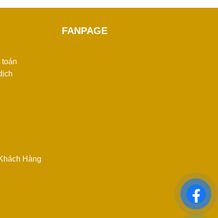
FANPAGE
 toán
dịch
n
i Khách Hàng