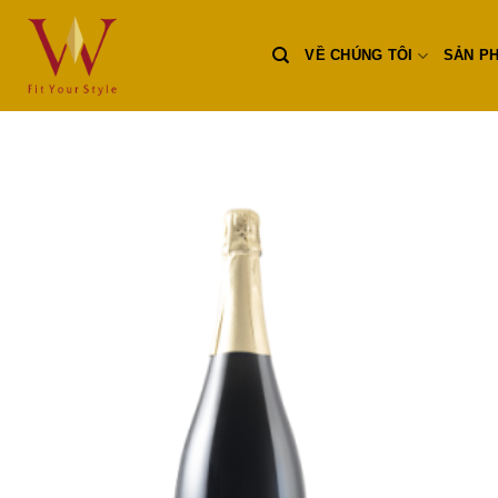
Skip
to
VỀ CHÚNG TÔI
SẢN P
content