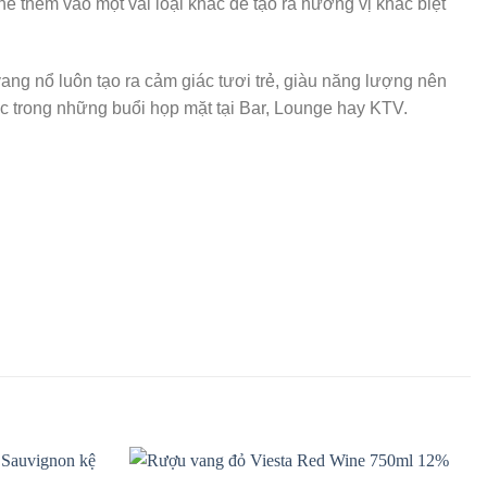
ể thêm vào một vài loại khác để tạo ra hương vị khác biệt
 vang nổ luôn tạo ra cảm giác tươi trẻ, giàu năng lượng nên
 trong những buổi họp mặt tại Bar, Lounge hay KTV.