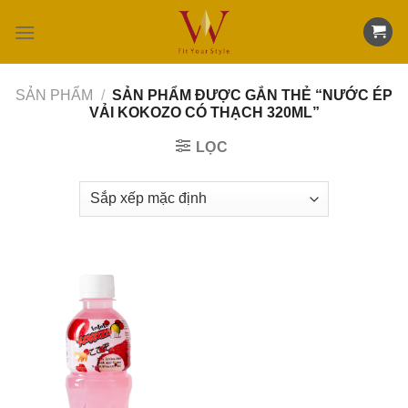
Skip
to
content
SẢN PHẨM
/
SẢN PHẨM ĐƯỢC GẮN THẺ “NƯỚC ÉP
VẢI KOKOZO CÓ THẠCH 320ML”
LỌC