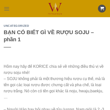
Skip
to
content
UNCATEGORIZED
BẠN CÓ BIẾT GÌ VỀ RƯỢU SOJU –
phần 1
Hôm nay hãy để KORICE chia sẻ về những điều thú vị về
rượu soju nhé!
– SOJU không phải là một thương hiệu rượu cụ thể, mà là
tên gọi các loại rượu được chưng cất và pha chế, là loại
rượu trắng. Nó còn có tên gọi khác là noju, hwaju,baekju,
…
– Người Hàn hay hỏi nhau về tửu lượng. Nam giới là 2 -3