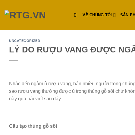
Skip
to
VỀ CHÚNG TÔI
SẢN P
content
UNCATEGORIZED
LÝ DO RƯỢU VANG ĐƯỢC NGÂ
Nhắc đến ngâm ủ rượu vang, hẳn nhiều người trong chúng t
sao rượu vang thường được ủ trong thùng gỗ sồi chứ không
này qua bài viết sau đây.
Cấu tạo thùng gỗ sồi