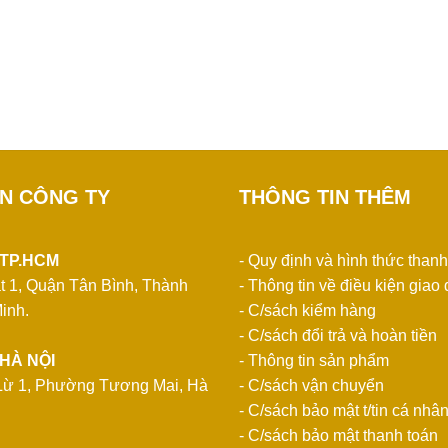
IN CÔNG TY
THÔNG TIN THÊM
 TP.HCM
- Quy định và hình thức thanh
t 1, Quận Tân Bình, Thành
- Thông tin về điều kiện giao 
inh.
- C/sách kiểm hàng
- C/sách đổi trả và hoàn tiền
HÀ NỘI
- Thông tin sản phẩm
Lừ 1, Phường Tương Mai, Hà
- C/sách vận chuyển
- C/sách bảo mật t/tin cá nhâ
- C/sách bảo mật thanh toán