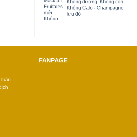
Không đường, Không cồn,
Không Calo - Champagne
lựu đỏ
FANPAGE
 toán
dịch
n