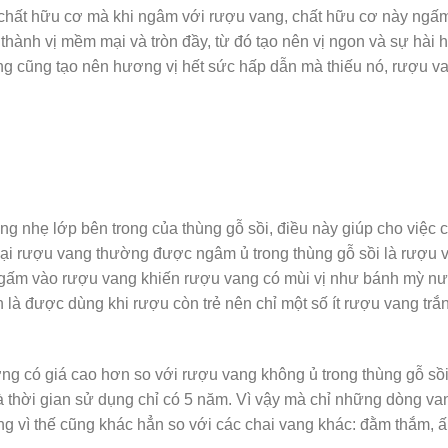
ợp chất hữu cơ mà khi ngâm với rượu vang, chất hữu cơ này ngấ
 thành vị mềm mại và tròn đầy, từ đó tạo nên vị ngon và sự hài 
ng cũng tạo nên hương vị hết sức hấp dẫn mà thiếu nó, rượu v
g nhẹ lớp bên trong của thùng gỗ sồi, điều này giúp cho việc
oại rượu vang thường được ngâm ủ trong thùng gỗ sồi là rượu 
 ngấm vào rượu vang khiến rượu vang có mùi vị như bánh mỳ nư
là được dùng khi rượu còn trẻ nên chỉ một số ít rượu vang trắ
ng có giá cao hơn so với rượu vang không ủ trong thùng gỗ sồi 
 thời gian sử dụng chỉ có 5 năm. Vì vậy mà chỉ những dòng va
g vì thế cũng khác hẳn so với các chai vang khác: đằm thắm, ấ