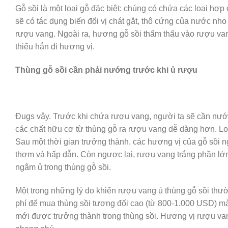
Gỗ sồi là một loại gỗ đặc biệt: chúng có chứa các loại h
sẽ có tác dụng biến đổi vị chát gắt, thô cứng của nước nho
rượu vang. Ngoài ra, hương gỗ sồi thẩm thấu vào rượu va
thiếu hẳn đi hương vị.
Thùng gỗ sồi cần phải nướng trước khi ủ rượu
Đugs vậy. Trước khi chứa rượu vang, người ta sẽ cần nướn
các chất hữu cơ từ thùng gỗ ra rượu vang dễ dàng hơn. L
Sau một thời gian trưởng thành, các hương vị của gỗ sồi
thơm và hấp dẫn. Còn ngược lại, rượu vang trắng phần lớn 
ngâm ủ trong thùng gỗ sồi.
Một trong những lý do khiến rượu vang ủ thùng gỗ sồi thườ
phí để mua thùng sồi tương đối cao (từ 800-1.000 USD) mà
mới được trưởng thành trong thùng sồi. Hương vị rượu van