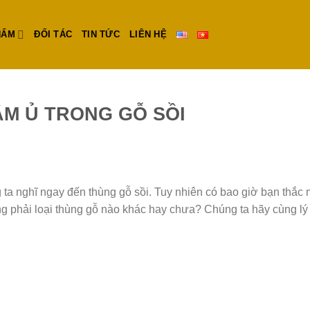
HẨM
ĐỐI TÁC
TIN TỨC
LIÊN HỆ
M Ủ TRONG GỖ SỒI
a nghĩ ngay đến thùng gỗ sồi. Tuy nhiên có bao giờ bạn thắc m
 phải loại thùng gỗ nào khác hay chưa? Chúng ta hãy cùng lý 