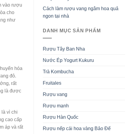
m vào rượu
Cách làm rượu vang ngâm hoa quả
hòa cho
ngon tại nhà
ang như
DANH MỤC SẢN PHẨM
Rượu Tây Ban Nha
Nước Ép Yogurt Kukuru
 chuyển hóa
Trà Kombucha
vang đỏ.
Fruitales
ớng, rất
ng là được
Rượu vang
Rượu mạnh
là vì chi
Rượu Hàn Quốc
ng cao cấp
m áp và rất
Rượu nếp cái hoa vàng Bảo Đế