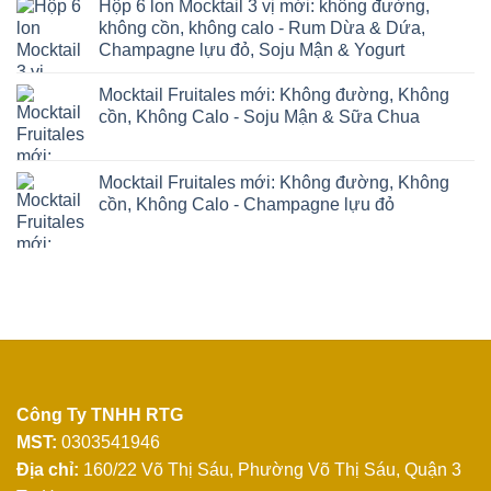
Hộp 6 lon Mocktail 3 vị mới: không đường,
không cồn, không calo - Rum Dừa & Dứa,
Champagne lựu đỏ, Soju Mận & Yogurt
Mocktail Fruitales mới: Không đường, Không
cồn, Không Calo - Soju Mận & Sữa Chua
Mocktail Fruitales mới: Không đường, Không
cồn, Không Calo - Champagne lựu đỏ
Công Ty TNHH RTG
MST:
0303541946
Địa chỉ:
160/22 Võ Thị Sáu, Phường Võ Thị Sáu, Quận 3