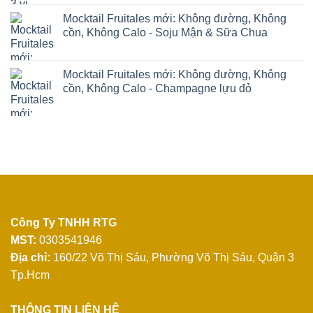
Mocktail Fruitales mới: Không đường, Không
cồn, Không Calo - Soju Mận & Sữa Chua
Mocktail Fruitales mới: Không đường, Không
cồn, Không Calo - Champagne lựu đỏ
Công Ty TNHH RTG
MST:
0303541946
Địa chỉ:
160/22 Võ Thị Sáu, Phường Võ Thị Sáu, Quận 3
Tp.Hcm
THÔNG TIN LIÊN HỆ