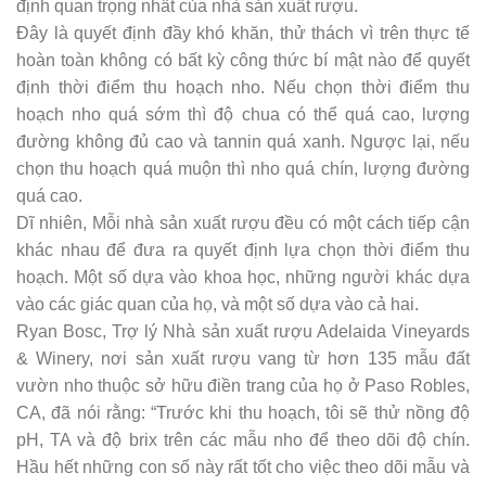
định quan trọng nhất của nhà sản xuất rượu.
Đây là quyết định đầy khó khăn, thử thách vì trên thực tế
hoàn toàn không có bất kỳ công thức bí mật nào để quyết
định thời điểm thu hoạch nho. Nếu chọn thời điểm thu
hoạch nho quá sớm thì độ chua có thể quá cao, lượng
đường không đủ cao và tannin quá xanh. Ngược lại, nếu
chọn thu hoạch quá muộn thì nho quá chín, lượng đường
quá cao.
Dĩ nhiên, Mỗi nhà sản xuất rượu đều có một cách tiếp cận
khác nhau để đưa ra quyết định lựa chọn thời điểm thu
hoạch. Một số dựa vào khoa học, những người khác dựa
vào các giác quan của họ, và một số dựa vào cả hai.
Ryan Bosc, Trợ lý Nhà sản xuất rượu Adelaida Vineyards
& Winery, nơi sản xuất rượu vang từ hơn 135 mẫu đất
vườn nho thuộc sở hữu điền trang của họ ở Paso Robles,
CA, đã nói rằng: “Trước khi thu hoạch, tôi sẽ thử nồng độ
pH, TA và độ brix trên các mẫu nho để theo dõi độ chín.
Hầu hết những con số này rất tốt cho việc theo dõi mẫu và