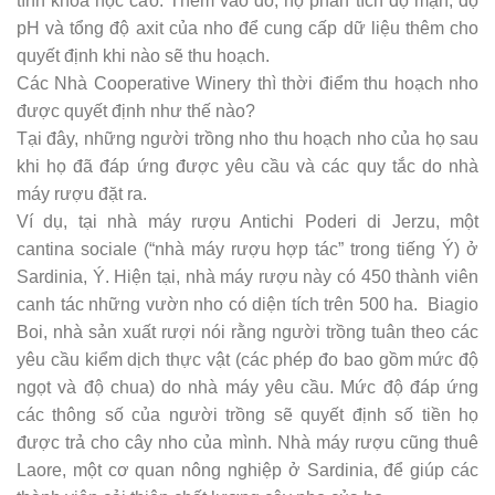
tính khoa học cao. Thêm vào đó, họ phân tích độ mặn, độ
pH và tổng độ axit của nho để cung cấp dữ liệu thêm cho
quyết định khi nào sẽ thu hoạch.
Các Nhà Cooperative Winery thì thời điểm thu hoạch nho
được quyết định như thế nào?
Tại đây, những người trồng nho thu hoạch nho của họ sau
khi họ đã đáp ứng được yêu cầu và các quy tắc do nhà
máy rượu đặt ra.
Ví dụ, tại nhà máy rượu Antichi Poderi di Jerzu, một
cantina sociale (“nhà máy rượu hợp tác” trong tiếng Ý) ở
Sardinia, Ý. Hiện tại, nhà máy rượu này có 450 thành viên
canh tác những vườn nho có diện tích trên 500 ha. Biagio
Boi, nhà sản xuất rượi nói rằng người trồng tuân theo các
yêu cầu kiểm dịch thực vật (các phép đo bao gồm mức độ
ngọt và độ chua) do nhà máy yêu cầu. Mức độ đáp ứng
các thông số của người trồng sẽ quyết định số tiền họ
được trả cho cây nho của mình. Nhà máy rượu cũng thuê
Laore, một cơ quan nông nghiệp ở Sardinia, để giúp các