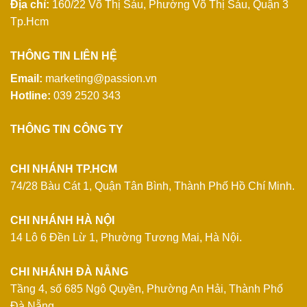
Địa chỉ:
160/22 Võ Thị Sáu, Phường Võ Thị Sáu, Quận 3
Tp.Hcm
THÔNG TIN LIÊN HỆ
Email:
marketing@passion.vn
Hotline:
039 2520 343
THÔNG TIN CÔNG TY
CHI NHÁNH TP.HCM
74/28 Bàu Cát 1, Quận Tân Bình, Thành Phố Hồ Chí Minh.
CHI NHÁNH HÀ NỘI
14 Lô 6 Đền Lừ 1, Phường Tương Mai, Hà Nội.
CHI NHÁNH ĐÀ NẴNG
Tầng 4, số 685 Ngô Quyền, Phường An Hải, Thành Phố
Đà Nẵng.