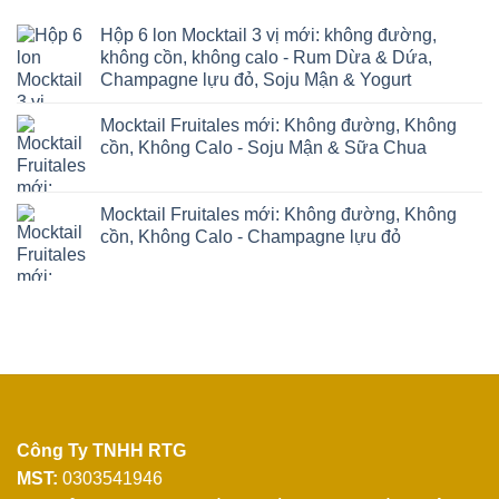
Hộp 6 lon Mocktail 3 vị mới: không đường,
không cồn, không calo - Rum Dừa & Dứa,
Champagne lựu đỏ, Soju Mận & Yogurt
Mocktail Fruitales mới: Không đường, Không
cồn, Không Calo - Soju Mận & Sữa Chua
Mocktail Fruitales mới: Không đường, Không
cồn, Không Calo - Champagne lựu đỏ
Công Ty TNHH RTG
MST:
0303541946