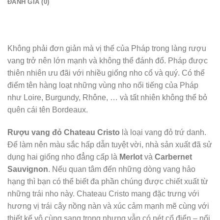
ĐÁNH GIÁ (0)
Không phải đơn giản mà vị thế của Pháp trong làng rượu
vang trở nên lớn mạnh và không thể đánh đổ. Pháp được
thiên nhiên ưu đãi với nhiều giống nho cổ và quý. Có thể
điểm tên hàng loạt những vùng nho nổi tiếng của Pháp
như Loire, Burgundy, Rhône, … và tất nhiên không thể bỏ
quên cái tên Bordeaux.
Rượu vang đỏ Chateau Cristo
là loại vang đỏ trứ danh.
Để làm nên màu sắc hấp dẫn tuyệt vời, nhà sản xuất đã sử
dụng hai giống nho đẳng cấp là
Merlot
và
Carbernet
Sauvignon
. Nếu quan tâm đến những dòng vang hảo
hạng thì bạn có thể biết đa phần chúng được chiết xuất từ
những trái nho này. Chateau Cristo mang đặc trưng với
hương vị trái cây nồng nàn và xúc cảm mạnh mẽ cùng với
thiết kế vô cùng sang trọng nhưng vẫn có nét cổ điển – nổi