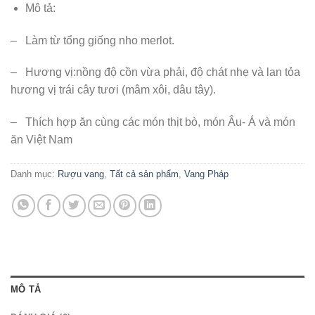
Mô tả:
–
Làm từ tổng giống nho merlot.
–
Hương vị:
nồng độ cồn vừa phải, độ chát nhẹ và lan tỏa
hương vị trái cây tươi
(mâm xôi, dâu tây)
.
–
Thích hợp ăn cùng các món thịt bò, món Âu- Á và món
ăn Việt Nam
Danh mục:
Rượu vang
,
Tất cả sản phẩm
,
Vang Pháp
MÔ TẢ