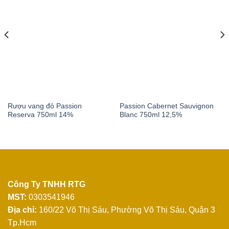
Rượu vang đỏ Passion
Passion Cabernet Sauvignon
Reserva 750ml 14%
Blanc 750ml 12,5%
Công Ty TNHH RTG
MST:
0303541946
Địa chỉ:
160/22 Võ Thị Sáu, Phường Võ Thị Sáu, Quận 3
Tp.Hcm