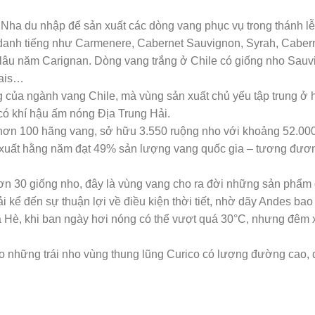
 Nha du nhập để sản xuất các dòng vang phục vụ trong thánh l
 danh tiếng như Carmenere, Cabernet Sauvignon, Syrah, Cabern
o lâu năm Carignan. Dòng vang trắng ở Chile có giống nho Sau
Pais…
 của ngành vang Chile, mà vùng sản xuất chủ yếu tập trung ở 
có khí hậu ấm nóng Địa Trung Hải.
 hơn 100 hãng vang, sở hữu 3.550 ruộng nho với khoảng 52.000
n xuất hằng năm đạt 49% sản lượng vang quốc gia – tương đươn
 hơn 30 giống nho, đây là vùng vang cho ra đời những sản phẩ
ải kể đến sự thuận lợi về điều kiện thời tiết, nhờ dãy Andes bao
a Hè, khi ban ngày hơi nóng có thể vượt quá 30°C, nhưng đêm 
o những trái nho vùng thung lũng Curico có lượng đường cao, 