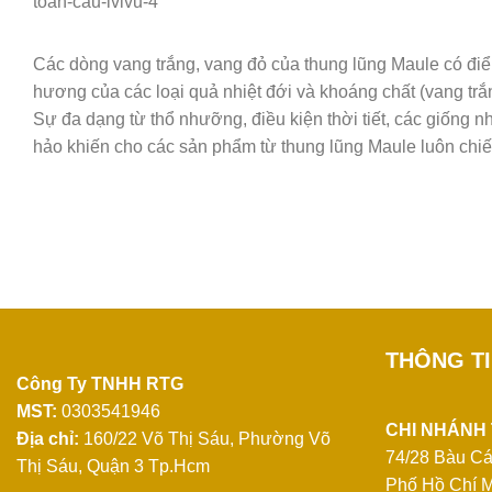
Các dòng vang trắng, vang đỏ của thung lũng Maule có điểm
hương của các loại quả nhiệt đới và khoáng chất (vang trắng
Sự đa dạng từ thổ nhưỡng, điều kiện thời tiết, các giống 
hảo khiến cho các sản phẩm từ thung lũng Maule luôn chiếm 
THÔNG T
Công Ty TNHH RTG
MST:
0303541946
CHI NHÁNH
Địa chỉ:
160/22 Võ Thị Sáu, Phường Võ
74/28 Bàu Cá
Thị Sáu, Quận 3 Tp.Hcm
Phố Hồ Chí M