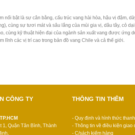
 nổi bật là sự cân bằng, cấu trúc vang hài hòa, hậu vị đậm, dà
), cùng sự tươi mát và sâu lắng của mùi gia vị, dâu tây, cỏ dại
nho, cùng kỹ thuật hiện đại của ngành sản xuất vang được ứng 
lĩnh các vị trí cao trong bản đồ vang Chile và cả thế giới.
IN CÔNG TY
THÔNG TIN THÊM
 TP.HCM
- Quy định và hình thức thanh
t 1, Quận Tân Bình, Thành
- Thông tin về điều kiện giao 
inh.
- C/sách kiểm hàng