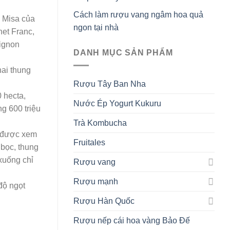
Cách làm rượu vang ngâm hoa quả
ễ Misa của
ngon tại nhà
et Franc,
vignon
DANH MỤC SẢN PHẨM
hai thung
Rượu Tây Ban Nha
 hecta,
Nước Ép Yogurt Kukuru
g 600 triệu
Trà Kombucha
m được xem
Fruitales
 bọc, thung
xuống chỉ
Rượu vang
Rượu mạnh
độ ngọt
Rượu Hàn Quốc
Rượu nếp cái hoa vàng Bảo Đế