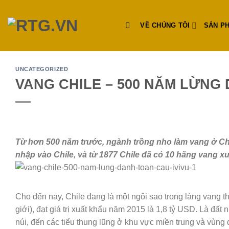
Skip
to
VỀ CHÚNG TÔI
SẢN P
content
UNCATEGORIZED
VANG CHILE – 500 NĂM LỪNG
Từ hơn 500 năm trước, ngành trồng nho làm vang ở Chi
nhập vào Chile, và từ 1877 Chile đã có 10 hãng vang x
Cho đến nay, Chile đang là một ngôi sao trong làng vang th
giới), đạt giá trị xuất khẩu năm 2015 là 1,8 tỷ USD. Là đấ
núi, đến các tiểu thung lũng ở khu vực miền trung và vùng