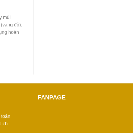
y mùi
 (vang đỏ).
dụng hoàn
FANPAGE
 toán
dịch