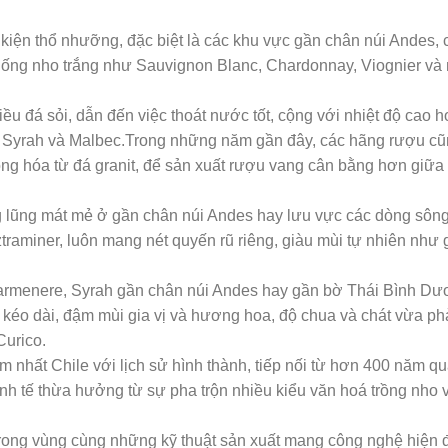
 kiện thổ nhưỡng, đặc biệt là các khu vực gần chân núi Andes, 
giống nho trắng như Sauvignon Blanc, Chardonnay, Viognier và
iều đá sỏi, dẫn đến việc thoát nước tốt, cộng với nhiệt độ cao h
, Syrah và Malbec.Trong những năm gần đây, các hãng rượu cũ
ong hóa từ đá granit, để sản xuất rượu vang cân bằng hơn giữa
ng lũng mát mẻ ở gần chân núi Andes hay lưu vực các dòng sôn
miner, luôn mang nét quyến rũ riêng, giàu mùi tự nhiên như gi
Carmenere, Syrah gần chân núi Andes hay gần bờ Thái Bình Dư
 kéo dài, đậm mùi gia vị và hương hoa, độ chua và chát vừa ph
Curico.
nhất Chile với lịch sử hình thành, tiếp nối từ hơn 400 năm qu
tinh tế thừa hưởng từ sự pha trộn nhiều kiểu văn hoá trồng nho
rong vùng cùng những kỹ thuật sản xuất mang công nghệ hiện đ