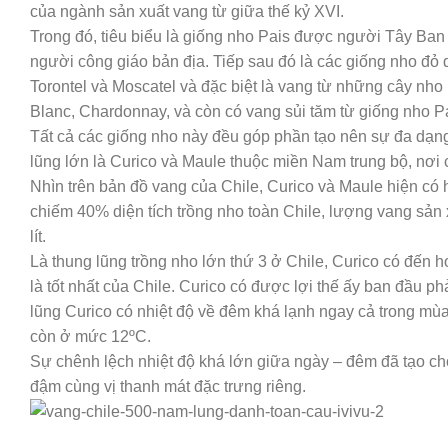
của ngành sản xuất vang từ giữa thế kỷ XVI.
Trong đó, tiêu biểu là giống nho Pais được người Tây Ban
người công giáo bản địa. Tiếp sau đó là các giống nho đỏ
Torontel và Moscatel và đặc biệt là vang từ những cây nh
Blanc, Chardonnay, và còn có vang sủi tăm từ giống nho 
Tất cả các giống nho này đều góp phần tạo nên sự đa dạng
lũng lớn là Curico và Maule thuộc miền Nam trung bộ, nơi 
Nhìn trên bản đồ vang của Chile, Curico và Maule hiện có
chiếm 40% diện tích trồng nho toàn Chile, lượng vang sả
lít.
Là thung lũng trồng nho lớn thứ 3 ở Chile, Curico có đến
là tốt nhất của Chile. Curico có được lợi thế ấy ban đầu ph
lũng Curico có nhiệt độ về đêm khá lạnh ngay cả trong mù
còn ở mức 12ºC.
Sự chênh lệch nhiệt độ khá lớn giữa ngày – đêm đã tạo ch
đậm cùng vị thanh mát đặc trưng riêng.