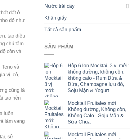
Nước trái cây
chất đất ở
Khăn giấy
 nho đỏ như
Tất cả sản phẩm
ơn, tạo điều
ng chú tâm
SẢN PHẨM
 độ cồn và
Hộp 6 lon Mocktail 3 vị mới:
g Teno và
không đường, không cồn,
a vị, cỏ,
không calo - Rum Dừa &
Dứa, Champagne lựu đỏ,
ơng cũng là
Soju Mận & Yogurt
ải tạo nên
Mocktail Fruitales mới:
Không đường, Không cồn,
a luôn
Không Calo - Soju Mận &
 và làm vang
Sữa Chua
Mocktail Fruitales mới:
ại, sử