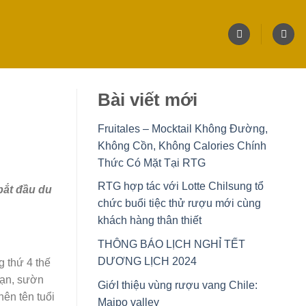
Bài viết mới
Fruitales – Mocktail Không Đường,
Không Cồn, Không Calories Chính
Thức Có Mặt Tại RTG
RTG hợp tác với Lotte Chilsung tổ
bắt đầu du
chức buổi tiệc thử rượu mới cùng
khách hàng thân thiết
THÔNG BÁO LỊCH NGHỈ TẾT
DƯƠNG LỊCH 2024
g thứ 4 thế
hạn, sườn
GiớI thiệu vùng rượu vang Chile:
nên tên tuổi
Maipo valley