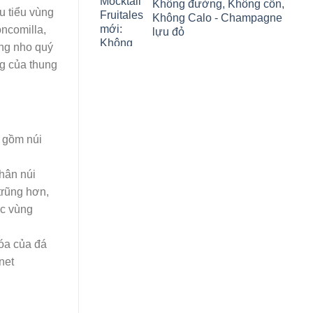
Không đường, Không cồn,
u tiểu vùng
Không Calo - Champagne
ncomilla,
lựu đỏ
ng nho quý
g của thung
 gồm núi
chân núi
trũng hơn,
ộc vùng
hóa của đá
net