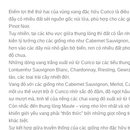
Điểm lợi thế thứ hai của vùng vang đặc hữu Curico là điều
đây có nhiều đất sét nguồn gốc núi lửa, phù hợp cho các 
Pinot Noir.
Tuy nhiên, tại các khu vực giữa thung lũng thì đất có lẫn nh
kiện lý tưởng cho các giống nho như Cabernet Sauvignon
hơn vào các dãy núi nhỏ gần bờ biển, nơi có nhiều đất ph
độ chua.
Những dòng vang trắng xuất xứ từ Curico tại các tiểu thu
Lontuenhư Sauvignon Blanc, Chardonnay, Riesling, Gewrztra
táo, các loại trái cây nhiệt đới.
Vang đỏ với các giống nho Cabernet Sauvignon, Merlot, 
một ưu thế vượt trội ở Curico nhờ sắc đỏ đậm, độ ngọt hậu
sự mượt mà, tinh tế của riêng các chai vang đỏ xuất xứ từ 
Còn nhắc đến thung lũng Maule – vùng nho lớn nhất và sớm 
khiến giới yêu vang phải “thổn thức” bởi những giọt nồng 
khác biệt.
Sự kết hợp giữa truyền thống của các giống nho đặc hữu t