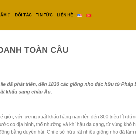
HẨM
ĐỐI TÁC
TIN TỨC
LIÊN HỆ
 DANH TOÀN CẦU
le đã phát triển, đến 1830 các giống nho đặc hữu từ Pháp 
uất khẩu sang châu Âu.
ế giới, với lượng xuất khẩu hằng năm lên đến 800 triệu lít (đứn
t nước có địa hình, thổ nhưỡng và khí hậu đa dạng, từ vùng khô 
 đồng bằng duyên hải, Chile sở hữu rất nhiều giống nho đã làm 