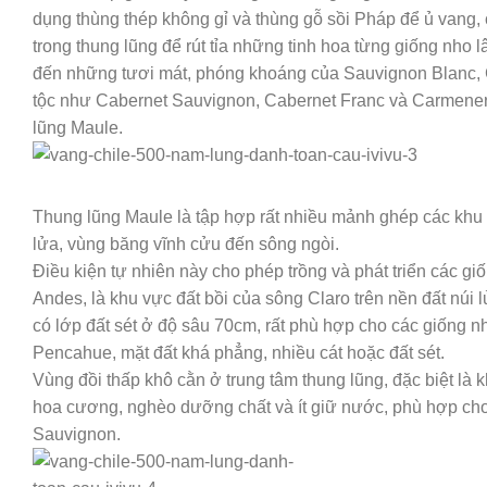
dụng thùng thép không gỉ và thùng gỗ sồi Pháp để ủ vang, c
trong thung lũng để rút tỉa những tinh hoa từng giống nh
đến những tươi mát, phóng khoáng của Sauvignon Blanc,
tộc như Cabernet Sauvignon, Cabernet Franc và Carmenere
lũng Maule.
Thung lũng Maule là tập hợp rất nhiều mảnh ghép các khu
lửa, vùng băng vĩnh cửu đến sông ngòi.
Điều kiện tự nhiên này cho phép trồng và phát triển các g
Andes, là khu vực đất bồi của sông Claro trên nền đất núi
có lớp đất sét ở độ sâu 70cm, rất phù hợp cho các giống n
Pencahue, mặt đất khá phẳng, nhiều cát hoặc đất sét.
Vùng đồi thấp khô cằn ở trung tâm thung lũng, đặc biệt là
hoa cương, nghèo dưỡng chất và ít giữ nước, phù hợp cho
Sauvignon.