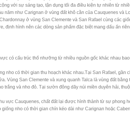
ộng với sự sáng tạo, tận dụng tối đa điều kiện tự nhiên từ nhiề
o lâu năm như Carignan ở vùng đất khô cằn của Cauquenes và Lo
 Chardonnay ở vùng San Clemente và San Rafael cùng các giố
, định hình nên các dòng sản phẩm đặc biệt mang dấu ấn riên
 vực có cấu trúc thổ nhưỡng từ nhiều nguồn gốc khác nhau bao
iống nho có thời gian thu hoạch khác nhau.Tại San Rafael, gần 
 lửa. Vùng San Clemente và xung quanh Talca là vùng đất bằng 
ho trắng và nho đỏ. Tại sườn đông dãy núi miền duyên hải, thu
 khu vực Cauquenes, chất đất lại được hình thành từ sự phong 
 giống nho có thời gian chín kéo dài như Carignan hoặc Caber